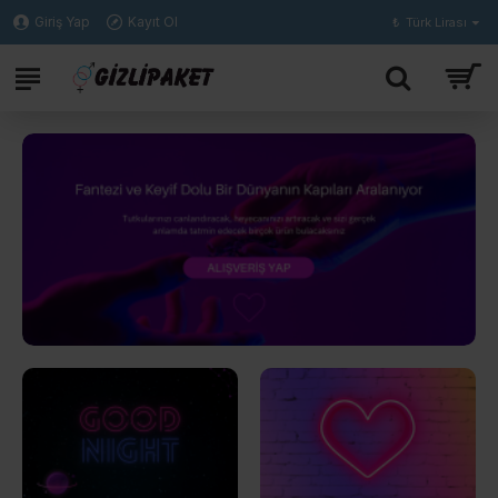
Giriş Yap
Kayıt Ol
₺
Türk Lirası