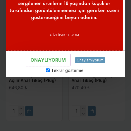
ONAYLIYORUM
Onaylamıyorum
GizliPaket
GizliPaket
Tekrar gösterme
Blaster Beginner 13cm
Blaster Beginner Açılır
Açılır Anal Tıkaç (Plug)
Anal Tıkaç (Plug)
646,80 ₺
470,40 ₺