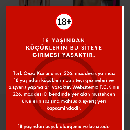
GizliPaket
GizliPaket
Censan Faztezi Erkek
Censan Faztezi Erkek
Kostüm Serisi No: 9000
Kostüm Serisi No: 9002
1.200,00 ₺
1.200,00 ₺